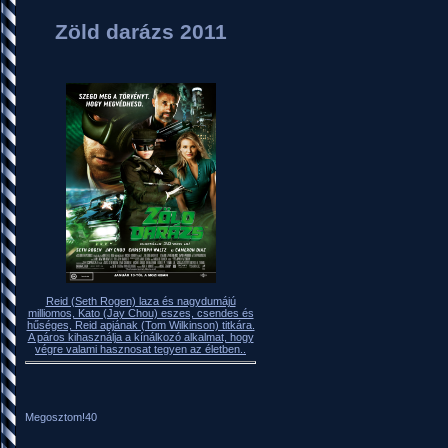
Zöld darázs 2011
Reid (Seth Rogen) laza és nagydumájú
milliomos, Kato (Jay Chou) eszes, csendes és
hűséges, Reid apjának (Tom Wilkinson) titkára.
A páros kihasználja a kínálkozó alkalmat, hogy
végre valami hasznosat tegyen az életben..
Megosztom!
40