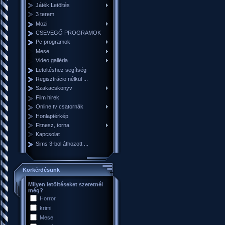
Játék Letöltés
3 terem
Mozi
CSEVEGŐ PROGRAMOK
Pc programok
Mese
Video galléria
Letöltéshez segítség
Regisztrácio nélkül ...
Szakacskonyv
Film hirek
Online tv csatornák
Honlaptérkép
Fitnesz, torna
Kapcsolat
Sims 3-bol áthozott ...
Körkérdésünk
Milyen letöltéseket szeretnél
még?
Horror
krimi
Mese