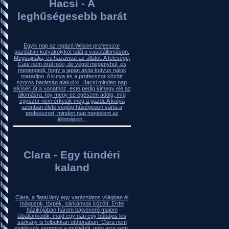
Hacsi - A
leghűségesebb barát
Egyik nap az ingázó Wilson professzor
gazdátlan kutyakölyköt talál a vasútállomáson.
Megsajnálja, és hazaviszi az állatot. A felesége,
Cate nem örül neki, de végül megenyhül, és
megengedi, hogy a japán akita kutyus náluk
maradjon. A kutya és a professzor között
szoros barátság alakul ki. Hacsi minden nap
elkíséri őt a vonathoz, este pedig kimegy elé az
állomásra. Így megy ez egészen addig, míg
egyszer nem érkezik meg a gazdi. A kutya
azonban élete végéig hűségesen várta a
professzort, minden nap megjelent az
állomáson...
Clara - Egy tündéri
kaland
Clara, a fiatal lány egy varázslatos világban él
mágusok, törpék, sárkányok között. Erdei
házikójában három bajkeverő majom
lábatlankodik, majd egy nap egy bűbájos kis
sárkány is felbukkan otthonában. Clara nem
emlékszik semmire a múltjából, még arra sem,