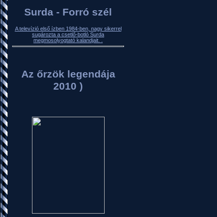
Surda - Forró szél
A televízió első ízben 1984-ben, nagy sikerrel
sugározta a csetlő-botló Surda
megmosolyogtató kalandjait. .
Az őrzök legendája
2010 )