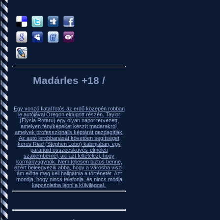
Madárles +18 /
Egy vonzó fiatal fotós az erdő közepén robban
le autójával Oregon eldugott részén. Taylor
(Elysia Rotaru) egy olyan napot tervezett,
amelyen fényképeket készít madarakról,
amelyek professzionális képtárát gazdagítják.
Az autó lerobbanását követően segítséget
keres Riad (Stephen Lobo) kabinjában, egy
paranoid összeesküvés-elméleti
szakembernél, aki azt feltételezi, hogy
kormányügynök. Nem teljesen biztos benne,
ezért beleegyezik abba, hogy a városba viszi,
ám előtte meg kell hallgatnia a történetét. Azt
mondja, hogy nincs telefonja, és nincs módja
kapcsolatba lépni a külvilággal..