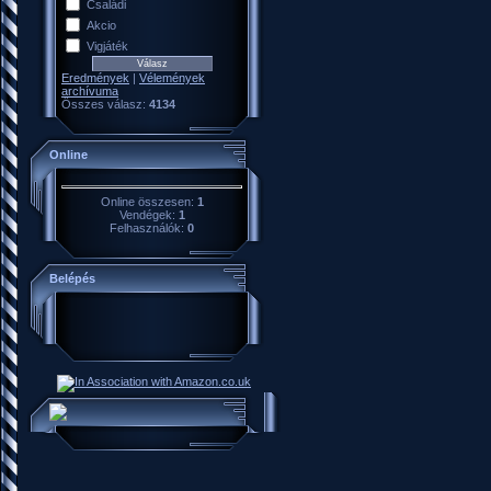
Családi
Akcio
Vigjáték
Eredmények
|
Vélemények
archívuma
Összes válasz:
4134
Online
Online összesen:
1
Vendégek:
1
Felhasználók:
0
Belépés