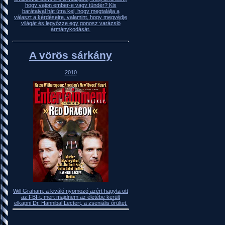
hogy vajon ember-e vagy tündér? Kis
barátaival hát útra kel, hogy megtalálja a
választ a kérdéseire, valamint, hogy megvédje
világát és legyőzze egy gonosz varázsló
ármánykodását.
A vörös sárkány
2010
Will Graham, a kiváló nyomozó azért hagyta ott
az FBI-t, mert majdnem az életébe került
elkapni Dr. Hannibal Lectert, a zseniális őrültet.