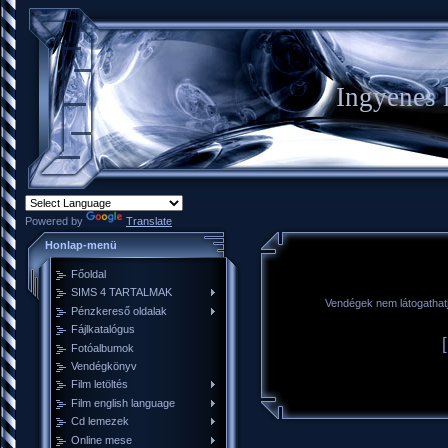
Ingyenes l
Powered by
Translate
Honlap-menü
Főoldal
SIMS 4 TARTALMAK
Vendégek nem látogathatjá
Pénzkereső oldalak
Fájlkatalógus
Fotóalbumok
Vendégkönyv
Film letöltés
Film english language
Cd lemezek
Online mese