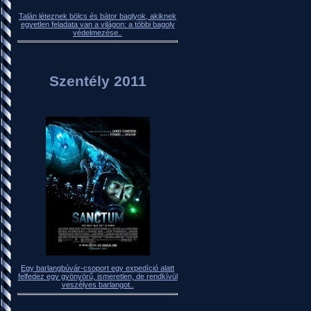
Talán léteznek bölcs és bátor baglyok, akiknek
egyetlen feladata van a világon: a többi bagoly
védelmezése..
Szentély 2011
Egy barlangbúvár-csoport egy expedíció alatt
felfedez egy gyönyörű, ismeretlen, de rendkívül
veszélyes barlangot..